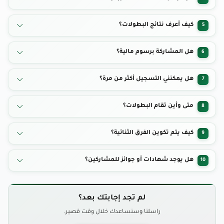
لا، بعض البطولات مفتوحة للجميع، والبعض الآخر قد يكون مخصصًا لفئات
كيف أعرف نتائج البطولات؟
5
محددة.
يتم نشر النتائج في صفحة الأخبار أو صفحة البطولة نفسها بعد انتهاء الفعالية.
هل المشاركة برسوم مالية؟
6
بعض البطولات مجانية، وبعضها يتطلب رسوم تسجيل بسيطة حسب نوع
هل يمكنني التسجيل أكثر من مرة؟
7
الفعالية.
لا، يُسمح لكل مشارك بالتسجيل مرة واحدة فقط، ويجب استخدام بيانات
متى وأين تقام البطولات؟
8
صحيحة.
المواعيد والمواقع يتم الإعلان عنها ضمن صفحة كل بطولة على الموقع.
كيف يتم تكوين الفرق الثنائية؟
9
يتم تكوين الفرق تلقائيًا من المشاركين المقبولين وفقًا للنظام المعتمد.
هل يوجد شهادات أو جوائز للمشاركين؟
10
نعم، تُمنح شهادات وجوائز للفائزين والمشاركين المميزين في كل بطولة.
لم تجد إجابتك بعد؟
راسلنا وسنساعدك خلال وقت قصير.